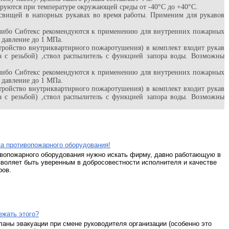
ируются при температуре окружающей среды от -40°С до +40°С.
 свищей в напорных рукавах во время работы. Применим для рукавов
либо Сибтекс рекомендуются к применению для внутренних пожарных
 давление до 1 МПа.
ройство внутриквартирного пожаротушения) в комплект входит рукав
а с резьбой) ,ствол распылитель с функцией запора воды. Возможны
либо Сибтекс рекомендуются к применению для внутренних пожарных
 давление до 1 МПа.
ройство внутриквартирного пожаротушения) в комплект входит рукав
а с резьбой) ,ствол распылитель с функцией запора воды. Возможны
а противопожарного оборудования!
ивопожарного оборудования нужно искать фирму, давно работающую в
зволяет быть уверенным в добросовестности исполнителя и качестве
ров.
ежать этого?
аны эвакуации при смене руководителя организации (особенно это