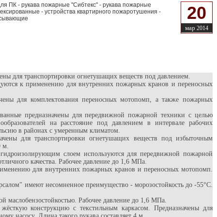
для ПК - рукава пожарные "Сибтекс" - рукава пожарные
20
атексированные - устройства квартирного пожаротушения -
асывающие
мар
2014
ены для транспортировки огнетушащих веществ под давлением.
дуются к применению для внутренних пожарных кранов и переносных
ачены для комплектования переносных мотопомп, а также пожарных
ванные предназначены для передвижной пожарной техники с целью
ообразователей на расстояние под давлением в интервале рабочих
ельсию в районах с умеренным климатом.
ачены для транспортировки огнетушащих веществ под избыточным
 м.
м гидроизолирующим слоем используются для передвижной пожарной
тличного качества. Рабочее давление до 1,6 МПа.
рименению для внутренних пожарных кранов и переносных мотопомп.
ерсалом" имеют несомненное преимущество - морозостойкость до -55°С.
й маслобензостойкостью. Рабочее давление до 1,6 МПа.
жёсткую конструкцию с текстильным каркасом. Предназначены для
ому насосу. Длина такого рукава составляет 4 м.