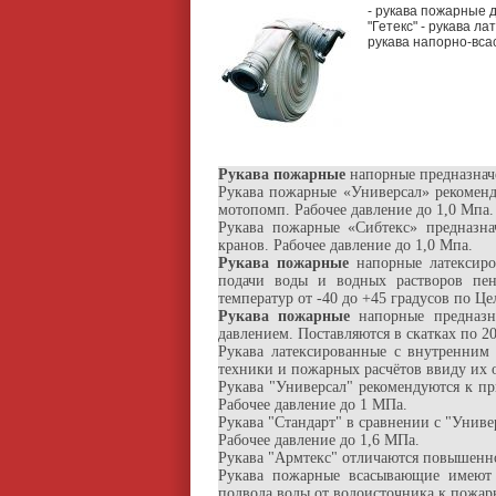
- рукава пожарные 
"Гетекс" - рукава л
рукава напорно-вс
Рукава пожарные
напорные предназнач
Рукава пожарные «Универсал» рекомен
мотопомп. Рабочее давление до 1,0 Мпа.
Рукава пожарные «Сибтекс» предназн
кранов. Рабочее давление до 1,0 Мпа.
Рукава пожарные
напорные латексиро
подачи воды и водных растворов пен
температур от -40 до +45 градусов по Ц
Рукава пожарные
напорные предназн
давлением. Поставляются в скатках по 20
Рукава латексированные с внутренни
техники и пожарных расчётов ввиду их о
Рукава "Универсал" рекомендуются к п
Рабочее давление до 1 МПа.
Рукава "Стандарт" в сравнении с "Унив
Рабочее давление до 1,6 МПа.
Рукава "Армтекс" отличаются повышенно
Рукава пожарные всасывающие имеют 
подвода воды от водоисточника к пожарн